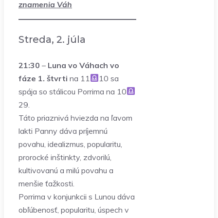
znamenia Váh
Streda, 2. júla
21:30
–
Luna vo Váhach vo
fáze 1. štvrti
na 11
10 sa
spája so stálicou Porrima na 10
29.
Táto priaznivá hviezda na ľavom
lakti Panny dáva príjemnú
povahu, idealizmus, popularitu,
prorocké inštinkty, zdvorilú,
kultivovanú a milú povahu a
menšie ťažkosti.
Porrima v konjunkcii s Lunou dáva
obľúbenosť, popularitu, úspech v