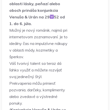
oblasti lásky, peňazí alebo
oboch prináša konjunkcia
Venuša & Urán na 29
52 od
1. do 6. júla.
Možný je nový románik, najmä pri
internetovom zoznamovaní. Je to
ideálny čas na impulzívne nákupy
v oblasti módy, kozmetiky a
šperkov.
Váš tvorivý talent sa teraz dá
ľahko využiť a môžete rozvíjať
svoj jedinečný štýl.
Prekvapenia môžu priniesť
pozvania, darčeky, komplimenty
alebo zvedavé a výstredné
ponuky.
(
Konjunkcia Venuša & Urán
sa