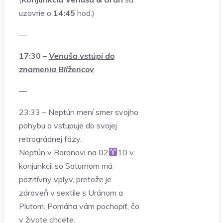
uzavrie o
14:45
hod.)
—
17:30
–
Venuša vstúpi do
znamenia Blížencov
—
23:33 – Neptún mení smer svojho
pohybu a vstupuje do svojej
retrográdnej fázy.
Neptún v Baranovi na 02
10 v
konjunkcii so Saturnom má
pozitívny vplyv, pretože je
zároveň v sextile s Uránom a
Plutom. Pomáha vám pochopiť, čo
v živote chcete.