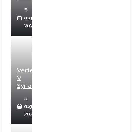
5.
augusta
2026
Vertex
V
Synastriách
5.
augusta
2026