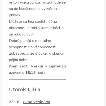
Je to vynikajúci čas na zahľadenie
sa do budúcnosti a vytváranie
plánov.
Môžete sa tiež spoľahnúť na
diplomaciu a takt v komunikácii a
pri rokovaniach.
Dobrá pamäť a mentálne
schopnosti vo všeobecnosti
zabezpečia, že štúdium a skúšky
pôjdu dobre.
(
Semisextil Merkúr & Jupiter
sa
uzavrie o
18:15
hod.)
Utorok 1. júla
23:16
–
Luna vstúpi do