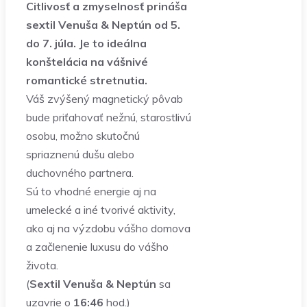
Citlivosť a zmyselnosť prináša
sextil Venuša & Neptún od 5.
do 7. júla. Je to ideálna
konštelácia na vášnivé
romantické stretnutia.
Váš zvýšený magnetický pôvab
bude priťahovať nežnú, starostlivú
osobu, možno skutočnú
spriaznenú dušu alebo
duchovného partnera.
Sú to vhodné energie aj na
umelecké a iné tvorivé aktivity,
ako aj na výzdobu vášho domova
a začlenenie luxusu do vášho
života.
(
Sextil Venuša & Neptún
sa
uzavrie o
16:46
hod.)