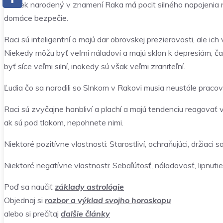
Človek narodený v znamení Raka má pocit silného napojenia na
domáce bezpečie.
Raci sú inteligentní a majú dar obrovskej prezieravosti, ale i
Niekedy môžu byť veľmi náladoví a majú sklon k depresiám, často 
byť síce veľmi silní, inokedy sú však veľmi zraniteľní.
Ľudia čo sa narodili so Slnkom v Rakovi musia neustále pracov
Raci sú zvyčajne hanbliví a plachí a majú tendenciu reagovať 
ak sú pod tlakom, nepohnete nimi.
Niektoré pozitívne vlastnosti: Starostliví, ochraňujúci, držiaci sa tr
Niektoré negatívne vlastnosti: Sebaľútosť, náladovosť, lipnuti
Poď sa naučiť
základy astrológie
Objednaj si
rozbor a výklad svojho horoskopu
alebo si prečítaj
ďalšie články