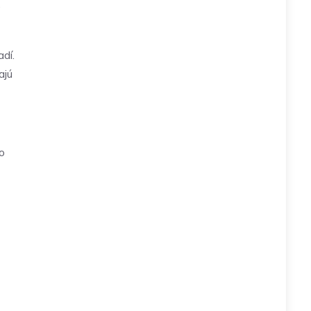
e
dí.
ajú
o