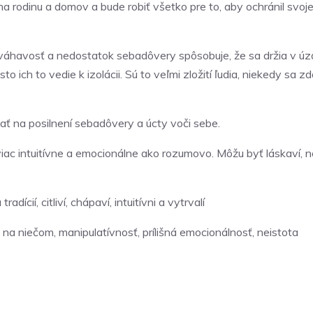
 rodinu a domov a bude robiť všetko pre to, aby ochránil svoj
ch váhavosť a nedostatok sebadôvery spôsobuje, že sa držia v úza
ich to vedie k izolácii. Sú to veľmi zložití ľudia, niekedy sa zd
ať na posilnení sebadôvery a úcty voči sebe.
viac intuitívne a emocionálne ako rozumovo. Môžu byť láskaví, n
adícií, citliví, chápaví, intuitívni a vytrvalí
e na niečom, manipulatívnosť, prílišná emocionálnosť, neistota