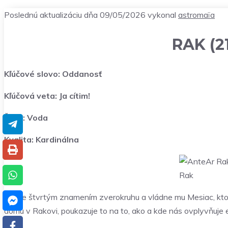
Poslednú aktualizáciu dňa 09/05/2026 vykonal
astromaïa
RAK (21
Kľúčové slovo: Oddanosť
Kľúčová veta: Ja cítim!
Živel: Voda
Kvalita: Kardinálna
Rak
Rak je štvrtým znamením zverokruhu a vládne mu Mesiac, ktor
domu v Rakovi, poukazuje to na to, ako a kde nás ovplyvňuje ex