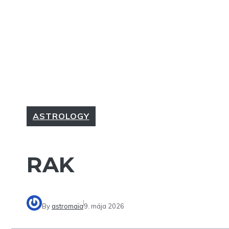
ASTROLOGY
RAK
By
astromaïa
9. mája 2026