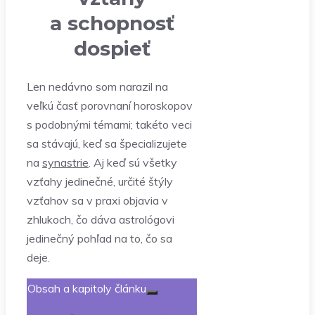
a schopnosť
dospieť
Len nedávno som narazil na
veľkú časť porovnaní horoskopov
s podobnými témami; takéto veci
sa stávajú, keď sa špecializujete
na
synastrie
. Aj keď sú všetky
vzťahy jedinečné, určité štýly
vzťahov sa v praxi objavia v
zhlukoch, čo dáva astrológovi
jedinečný pohľad na to, čo sa
deje.
Obsah a kapitoly článku