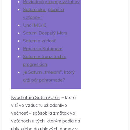
Požiadavky karmy vzťahov
Saturn ako „planéta
vzťahov"
Uhol MC/IC
Saturn: Dospelý Mars
Saturn a zrelosť
Práca so Saturnom
Saturn v tranzitoch a
progresiách
Je Saturn „tmelom", ktorý
drží pár pohromade?
Kvadratúra Saturn/Urán
– ktorá
visí vo vzduchu už zdanlivo
večnosť – spôsobila zmätok vo
vzťahoch u tých, ktorým padla na
uhly, alebo do uhlových domov v