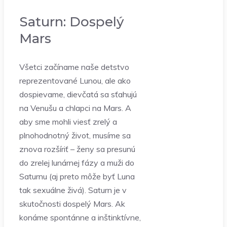
Saturn: Dospelý
Mars
Všetci začíname naše detstvo
reprezentované Lunou, ale ako
dospievame, dievčatá sa sťahujú
na Venušu a chlapci na Mars. A
aby sme mohli viesť zrelý a
plnohodnotný život, musíme sa
znova rozšíriť – ženy sa presunú
do zrelej lunárnej fázy a muži do
Saturnu (aj preto môže byť Luna
tak sexuálne živá). Saturn je v
skutočnosti dospelý Mars. Ak
konáme spontánne a inštinktívne,