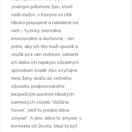
známym príbehom žien, ktoré
našli mužov, s ktorými sa cítili
hlboko prepojené a naladené na
nich – fyzicky, mentálne,
emocionálne a duchovne – len
preto, aby ich títo muži opustili a
otočili sa k nim chrbtom, odmietli
ich alebo ich nejakým zásadným
spôsobom zradili. Ako zvyčajne,
tieto ženy skáču do večného
záväzku, podporovaného
bezpečným pocitom hlbokých
karmických väzieb. Väčšina
hovorí: „Veď to predsa dáva
zmysel.“ A áno, dáva to zmysel, v
kontexte ich života. Musí to byť