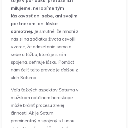
to je v poriadku, pretože ich
milujeme, nerobíme tým
láskavosť ani sebe, ani svojim
partnerom, ani láske
samotnej.
Je smutné, že mnohí z
nás si na začiatku života osvojili
vzorec, že odmietanie samo o
sebe a túžba, ktorá je s ním
spojená, definuje lásku. Pomôcť
nám čeliť tejto pravde je ďalšou z
úloh Saturna.
Veľa ťažkých aspektov Saturna v
mužskom natálnom horoskope
môže brániť procesu zrelej
činnosti. Ak je Saturn
prominentný a spojený s Lunou