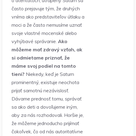
o atentátoch, utrápený Saturn sa
často prejavuje tým, že druhých
vníma ako predstaviteľov útlaku a
moci a že často nemusíme uznať
svoje vlastné mocenské alebo
vyhýbavé správanie.
Ako
môžeme mať zdravý vzťah, ak
si odmietame priznať, že
máme svoj podiel na tomto
tieni?
Niekedy, keď je Saturn
prominentný, existuje neochota
prijať samotnú nezávislosť.
Dávame prednosť tomu, správať
sa ako deti a dovoľujeme iným,
aby za nás rozhodovali. Horšie je,
že môžeme jednoducho prijímať
čokoľvek, čo od nás autoritatívne