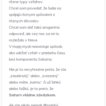
rôzne typy vzťahov.
Chcel som povedať, že ľudia sa
spájajú rôznymi spôsobmi z
rôznych dôvodov.
Chcel som dať takú arogantnú
odpoveď, ale cez noc sa mi to
rozležalo v hlave.
V mojej mysli neexistuje spôsob,
ako udržať vzťah v priebehu času,
bez komponentu Saturna.
Nie je to nevyhnutne preto, že ste
„zaseknutý“ alebo „zviazaný“
alebo máte „karmu“, či už ľahkú
alebo ťažkú. Je to preto, že
Saturn vládne záväzkom.
Ak ste nikdy nemali dlhodobý