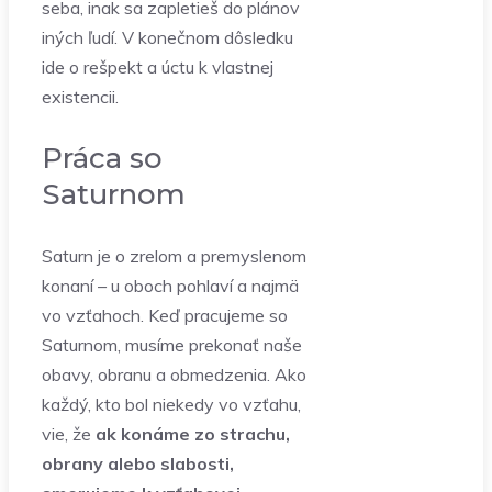
seba, inak sa zapletieš do plánov
iných ľudí. V konečnom dôsledku
ide o rešpekt a úctu k vlastnej
existencii.
Práca so
Saturnom
Saturn je o zrelom a premyslenom
konaní – u oboch pohlaví a najmä
vo vzťahoch. Keď pracujeme so
Saturnom, musíme prekonať naše
obavy, obranu a obmedzenia. Ako
každý, kto bol niekedy vo vzťahu,
vie, že
ak konáme zo strachu,
obrany alebo slabosti,