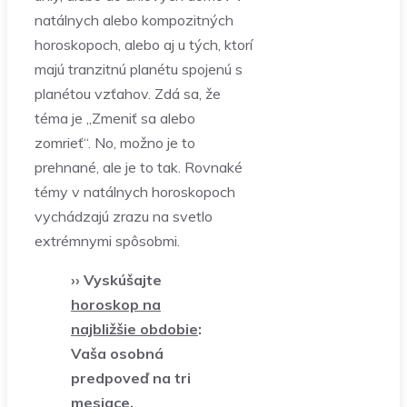
natálnych alebo kompozitných
horoskopoch, alebo aj u tých, ktorí
majú tranzitnú planétu spojenú s
planétou vzťahov. Zdá sa, že
téma je „Zmeniť sa alebo
zomrieť“. No, možno je to
prehnané, ale je to tak. Rovnaké
témy v natálnych horoskopoch
vychádzajú zrazu na svetlo
extrémnymi spôsobmi.
›› Vyskúšajte
horoskop na
najbližšie obdobie
:
Vaša osobná
predpoveď na tri
mesiace.