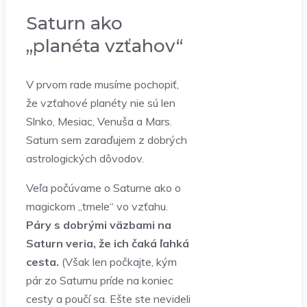
Saturn ako
„planéta vzťahov“
V prvom rade musíme pochopiť,
že vzťahové planéty nie sú len
Slnko, Mesiac, Venuša a Mars.
Saturn sem zaraďujem z dobrých
astrologických dôvodov.
Veľa počúvame o Saturne ako o
magickom „tmele“ vo vzťahu.
Páry s dobrými väzbami na
Saturn veria, že ich čaká ľahká
cesta.
(Však len počkajte, kým
pár zo Saturnu príde na koniec
cesty a poučí sa. Ešte ste nevideli