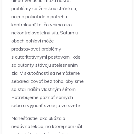
alebo Venušou, môžu nastať
problémy so ženskou stránkou,
najmä pokiaľ ide o potrebu
kontrolovať to, čo vníma ako
nekontrolovateľnú silu. Saturn u
oboch pohlaví môže
predstavovať problémy
s autoritatívnymi postavami, kde
sa autority stávajú stelesnením
zla. V skutočnosti sa nemôžeme
sebarealizovať bez toho, aby sme
sa stali naším vlastným šéfom.
Potrebujeme poznať samých
seba a vyjadriť svoje ja vo svete.
Nanešťastie, ako ukázala
nedávna lekcia, na ktorej som učil