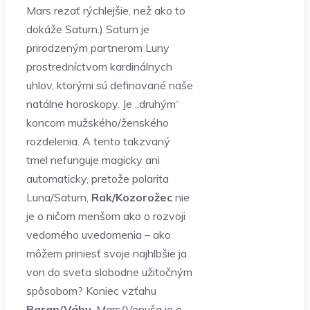
Mars rezať rýchlejšie, než ako to
dokáže Saturn.) Saturn je
prirodzeným partnerom Luny
prostredníctvom kardinálnych
uhlov, ktorými sú definované naše
natálne horoskopy. Je „druhým“
koncom mužského/ženského
rozdelenia. A tento takzvaný
tmel nefunguje magicky ani
automaticky, pretože polarita
Luna/Saturn,
Rak/Kozorožec
nie
je o ničom menšom ako o rozvoji
vedomého uvedomenia – ako
môžem priniesť svoje najhlbšie ja
von do sveta slobodne užitočným
spôsobom? Koniec vzťahu
Baran/Váhy
, Mars/Venuša je o