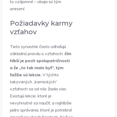
to vzájomné – obaja sú tým
unesení.
Požiadavky karmy
vzťahov
Tieto synastrie často odhaľujú
základnú pravdu o vzťahoch:
čím
hlbší je pocit spolupatričnosti
a že „to tak malo byť“, tým
ťažšie sú lekcie.
V týchto
takzvaných „karmických“
vzťahoch sa od nás žiada viac.
Existujú lekcie, ktoré je
nevyhnutné sa naučiť, a najhlbšie
jadro správania, ktoré je potrebné