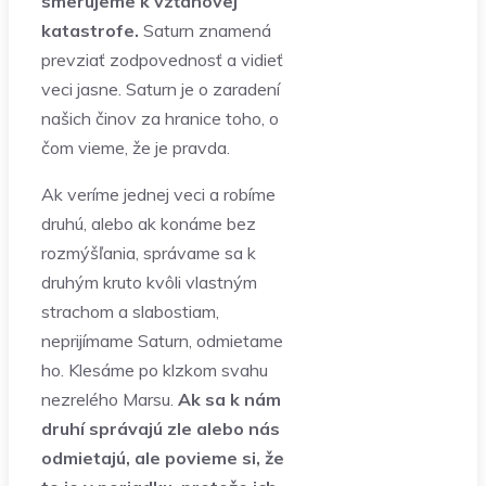
smerujeme k vzťahovej
katastrofe.
Saturn znamená
prevziať zodpovednosť a vidieť
veci jasne. Saturn je o zaradení
našich činov za hranice toho, o
čom vieme, že je pravda.
Ak veríme jednej veci a robíme
druhú, alebo ak konáme bez
rozmýšľania, správame sa k
druhým kruto kvôli vlastným
strachom a slabostiam,
neprijímame Saturn, odmietame
ho. Klesáme po klzkom svahu
nezrelého Marsu.
Ak sa k nám
druhí správajú zle alebo nás
odmietajú, ale povieme si, že