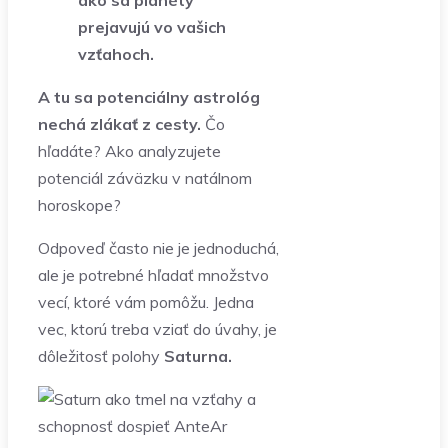
ako sa planéty
prejavujú vo vašich
vzťahoch.
A tu sa potenciálny astrológ
nechá zlákať z cesty.
Čo
hľadáte? Ako analyzujete
potenciál záväzku v natálnom
horoskope?
Odpoveď často nie je jednoduchá,
ale je potrebné hľadať množstvo
vecí, ktoré vám pomôžu. Jedna
vec, ktorú treba vziať do úvahy, je
dôležitosť polohy
Saturna.