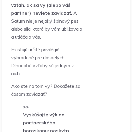
vzťah, ak sa vy (alebo váš
partner) neviete zaviazať.
A
Saturn nie je nejaký špinavý pes
alebo sila, ktorá by vám ubližovala
a utláčala vás.
Existujú určité privilégiá,
vyhradené pre dospelých.
Dlhodobé vzťahy sú jedným z
nich.
Ako ste na tom vy? Dokážete sa
časom zaviazať?
>>
Vyskúšajte
výklad
partnerského
horoskopu:
poskytn