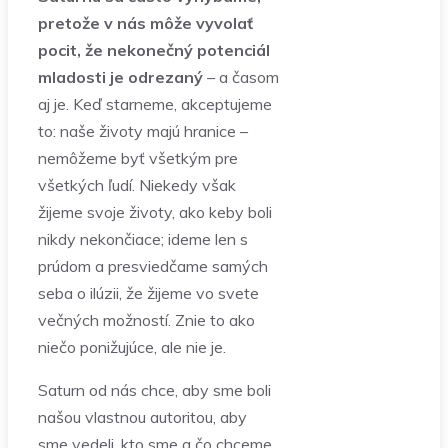
pretože v nás môže vyvolať
pocit, že nekonečný potenciál
mladosti je odrezaný
– a časom
aj je. Keď starneme, akceptujeme
to: naše životy majú hranice –
nemôžeme byť všetkým pre
všetkých ľudí. Niekedy však
žijeme svoje životy, ako keby boli
nikdy nekončiace; ideme len s
prúdom a presviedčame samých
seba o ilúzii, že žijeme vo svete
večných možností. Znie to ako
niečo ponižujúce, ale nie je.
Saturn od nás chce, aby sme boli
našou vlastnou autoritou, aby
sme vedeli, kto sme a čo chceme