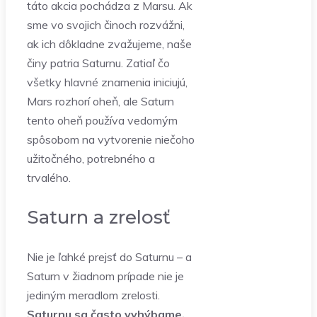
táto akcia pochádza z Marsu. Ak
sme vo svojich činoch rozvážni,
ak ich dôkladne zvažujeme, naše
činy patria Saturnu. Zatiaľ čo
všetky hlavné znamenia iniciujú,
Mars rozhorí oheň, ale Saturn
tento oheň používa vedomým
spôsobom na vytvorenie niečoho
užitočného, potrebného a
trvalého.
Saturn a zrelosť
Nie je ľahké prejsť do Saturnu – a
Saturn v žiadnom prípade nie je
jediným meradlom zrelosti.
Saturnu sa často vyhýbame,