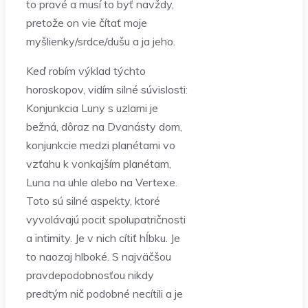
to pravé a musí to byť navždy,
pretože on vie čítať moje
myšlienky/srdce/dušu a ja jeho.
Keď robím výklad týchto
horoskopov, vidím silné súvislosti:
Konjunkcia Luny s uzlami je
bežná, dôraz na Dvanásty dom,
konjunkcie medzi planétami vo
vzťahu k vonkajším planétam,
Luna na uhle alebo na Vertexe.
Toto sú silné aspekty, ktoré
vyvolávajú pocit spolupatričnosti
a intimity. Je v nich cítiť hĺbku. Je
to naozaj hlboké. S najväčšou
pravdepodobnosťou nikdy
predtým nič podobné necítili a je