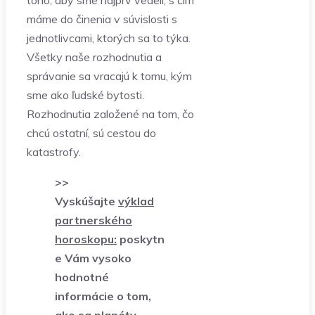
toho, aby sme najprv vedeli, s čím
máme do činenia v súvislosti s
jednotlivcami, ktorých sa to týka.
Všetky naše rozhodnutia a
správanie sa vracajú k tomu, kým
sme ako ľudské bytosti.
Rozhodnutia založené na tom, čo
chcú ostatní, sú cestou do
katastrofy.
>>
Vyskúšajte
výklad
partnerského
horoskopu:
poskytn
e Vám vysoko
hodnotné
informácie o tom,