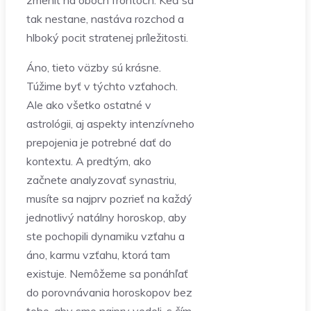
zmeniť na oboch frontoch. Keď sa
tak nestane, nastáva rozchod a
hlboký pocit stratenej príležitosti.
Áno, tieto väzby sú krásne.
Túžime byť v týchto vzťahoch.
Ale ako všetko ostatné v
astrológii, aj aspekty intenzívneho
prepojenia je potrebné dať do
kontextu. A predtým, ako
začnete analyzovať synastriu,
musíte sa najprv pozrieť na každý
jednotlivý natálny horoskop, aby
ste pochopili dynamiku vzťahu a
áno, karmu vzťahu, ktorá tam
existuje. Nemôžeme sa ponáhľať
do porovnávania horoskopov bez