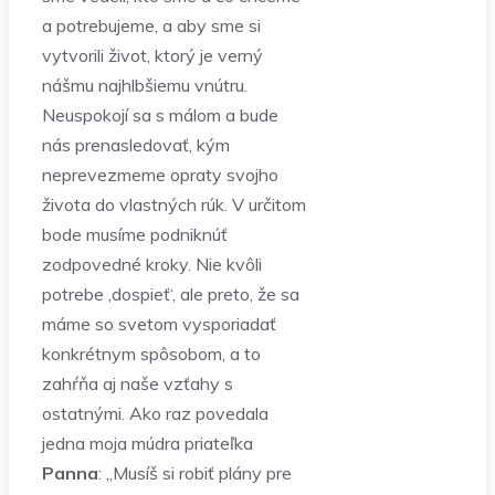
a potrebujeme, a aby sme si
vytvorili život, ktorý je verný
nášmu najhlbšiemu vnútru.
Neuspokojí sa s málom a bude
nás prenasledovať, kým
neprevezmeme opraty svojho
života do vlastných rúk. V určitom
bode musíme podniknúť
zodpovedné kroky. Nie kvôli
potrebe ‚dospieť‘, ale preto, že sa
máme so svetom vysporiadať
konkrétnym spôsobom, a to
zahŕňa aj naše vzťahy s
ostatnými. Ako raz povedala
jedna moja múdra priateľka
Panna
: „Musíš si robiť plány pre