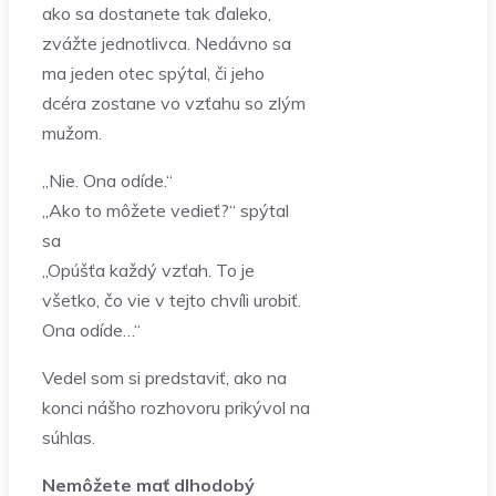
ako sa dostanete tak ďaleko,
zvážte jednotlivca. Nedávno sa
ma jeden otec spýtal, či jeho
dcéra zostane vo vzťahu so zlým
mužom.
„Nie. Ona odíde.“
„Ako to môžete vedieť?“ spýtal
sa
„Opúšťa každý vzťah. To je
všetko, čo vie v tejto chvíli urobiť.
Ona odíde…“
Vedel som si predstaviť, ako na
konci nášho rozhovoru prikývol na
súhlas.
Nemôžete mať dlhodobý