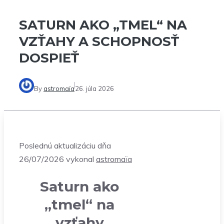
SATURN AKO „TMEL“ NA
VZŤAHY A SCHOPNOSŤ
DOSPIEŤ
By
astromaïa
26. júla 2026
Poslednú aktualizáciu dňa
26/07/2026 vykonal
astromaïa
Saturn ako
„tmel“ na
vzťahy