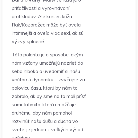
príťažlivosti a vyrovnávaní
protikladov. Ale koniec kríža
Rak/Kozorožec môže byť oveľa
intímnejší a oveľa viac sexi, ak sú
výzvy splnené.
Táto polarita je o spôsobe, akým
nám vzťahy umožňujú nazrieť do
seba hlboko a uvedomiť si našu
vnútornú dynamiku – zvyčajne za
polovicu času, ktorú by nám to
zabralo, ak by sme na to mali prísť
sami. Intimita, ktorá umožňuje
druhému, aby nám pomohol
rozvinúť našu dušu a ducha vo
svete, je jednou z veľkých výsad
vzťahov.