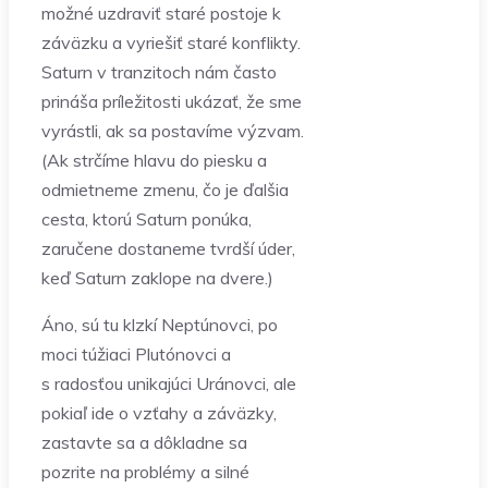
možné uzdraviť staré postoje k
záväzku a vyriešiť staré konflikty.
Saturn v tranzitoch nám často
prináša príležitosti ukázať, že sme
vyrástli, ak sa postavíme výzvam.
(Ak strčíme hlavu do piesku a
odmietneme zmenu, čo je ďalšia
cesta, ktorú Saturn ponúka,
zaručene dostaneme tvrdší úder,
keď Saturn zaklope na dvere.)
Áno, sú tu klzkí Neptúnovci, po
moci túžiaci Plutónovci a
s radosťou unikajúci Uránovci, ale
pokiaľ ide o vzťahy a záväzky,
zastavte sa a dôkladne sa
pozrite na problémy a silné