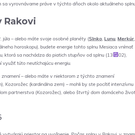
ím sa vyrovnávame práve v týchto dňoch okolo aktuálneho splnu
v Rakovi
2. júla – alebo máte svoje osobné planéty (
Slnko
,
Lunu
,
Merkúr
,
atálneho horoskopu), budete energie tohto splnu Mesiaca vnímať
u, ktorá sa nachádza do piatich stupňov od splnu (13
02),
využiť túto neutíchajúcu energiu.
h znamení – alebo máte v niektorom z týchto znamení
), Kozorožec (kardinálna zem) – mohli by ste pocítiť intenzívnu 
dom partnerstva (Kozorožec), alebo štvrtý dom domáceho živo
6
é vytvárajú priestor na uvoľnenie. Počas splnu v Rakovi, v znam