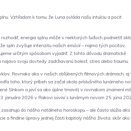
nu. Vzhľadom k tomu, že Luna ovláda našu intuíciu a pocit
 rozhodiť, energia splnu môže v niektorých ľuďoch podnietiť skl
e spln zvyšuje intenzitu našich emócií – najmä tých pocitov,
bujeme určitým spôsobom vyjadriť. Z tohto dôvodu dramatické
u najavo svoju dovtedy zadržiavanú bolesť, stres alebo traumu.
cyklov. Rovnako ako v našich obľúbených filmových drámach, aj 
dľa toho, ktorý príbeh sa začal okolo príslušného lunárneho no
tlené Slnkom a javí sa ako úplne tmavé) v rovnakom znamení m
a 3. januára 2026 v Rakovi súvisí s lunárnym novom 25. júna 20
e zasahujú do nášho natálneho horoskopu – ale často slúžia ako
 a finálne úpravy jednej časti kapitoly nášho života, skôr ako