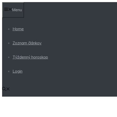
Preskočiť
Menu
na
obsah
Home
Zoznam článkov
Týždenný horoskop
Login