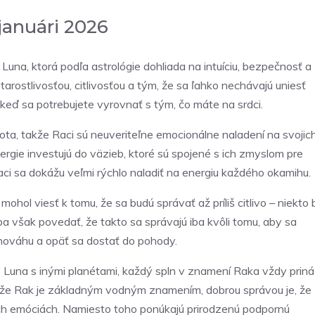
januári 2026
a, ktorá podľa astrológie dohliada na intuíciu, bezpečnosť a
arostlivosťou, citlivosťou a tým, že sa ľahko nechávajú uniesť
keď sa potrebujete vyrovnať s tým, čo máte na srdci.
ota, takže Raci sú neuveriteľne emocionálne naladení na svojic
energie investujú do väzieb, ktoré sú spojené s ich zmyslom pre
aci sa dokážu veľmi rýchlo naladiť na energiu každého okamihu.
ol viesť k tomu, že sa budú správať až príliš citlivo – niekto 
eba však povedať, že takto sa správajú iba kvôli tomu, aby sa
vnováhu a opäť sa dostať do pohody.
e Luna s inými planétami, každý spln v znamení Raka vždy prin
eďže Rak je základným vodným znamením, dobrou správou je, že
našich emóciách. Namiesto toho ponúkajú prirodzenú podpornú