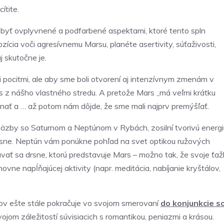
ítite.
že byť ovplyvnené a podfarbené aspektami, ktoré tento spln
ícia voči agresívnemu Marsu, planéte asertivity, súťaživosti,
j skutočne je.
mi pocitmi, ale aby sme boli otvorení aj intenzívnym zmenám v
ás z nášho vlastného stredu. A pretože Mars „má veľmi krátku
onať a … až potom nám dôjde, že sme mali najprv premýšľať.
 väzby so Saturnom a Neptúnom v Rybách, zosilní tvorivú energi
rásne. Neptún vám ponúkne pohľad na svet optikou ružových
rávať sa drsne, ktorú predstavuje Mars – možno tak, že svoje ťa
vne napĺňajúcej aktivity (napr. meditácia, nabíjanie kryštálov,
ov ešte stále pokračuje vo svojom smerovaní
do konjunkcie s
jom záležitostí súvisiacich s romantikou, peniazmi a krásou.