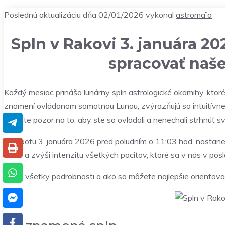
Poslednú aktualizáciu dňa 02/01/2026 vykonal
astromaïa
Spln v Rakovi 3. januára 20
spracovať naše
Každý mesiac prináša lunárny spln astrologické okamihy, ktoré 
znamení ovládanom samotnou Lunou, zvýrazňujú sa intuitívne a
dávajte pozor na to, aby ste sa ovládali a nenechali strhnúť sv
V sobotu 3. januára 2026 pred poludním o 11:03 hod. nastan
Raka a zvýši intenzitu všetkých pocitov, ktoré sa v nás v pos
Tu sú všetky podrobnosti a ako sa môžete najlepšie orientov