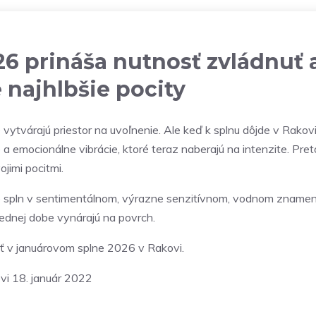
26 prináša nutnosť zvládnuť 
 najhlbšie pocity
vytvárajú priestor na uvoľnenie. Ale keď k splnu dôjde v Rakovi
 emocionálne vibrácie, ktoré teraz naberajú na intenzite. Preto
ojimi pocitmi.
e spln v sentimentálnom, výrazne senzitívnom, vodnom znamen
lednej dobe vynárajú na povrch.
ať v januárovom splne 2026 v Rakovi.