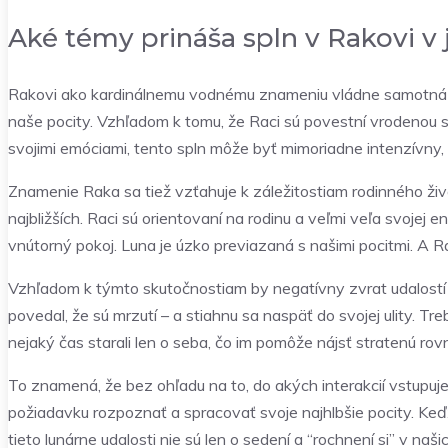
Aké témy prináša spln v Rakovi v 
Rakovi ako kardinálnemu vodnému znameniu vládne samotná Lun
naše pocity. Vzhľadom k tomu, že Raci sú povestní vrodenou st
svojimi emóciami, tento spln môže byť mimoriadne intenzívny, 
Znamenie Raka sa tiež vzťahuje k záležitostiam rodinného živ
najbližších. Raci sú orientovaní na rodinu a veľmi veľa svojej 
vnútorný pokoj. Luna je úzko previazaná s našimi pocitmi. A R
Vzhľadom k týmto skutočnostiam by negatívny zvrat udalostí moh
povedal, že sú mrzutí – a stiahnu sa naspäť do svojej ulity. Tr
nejaký čas starali len o seba, čo im pomôže nájsť stratenú ro
To znamená, že bez ohľadu na to, do akých interakcií vstupuj
požiadavku rozpoznať a spracovať svoje najhlbšie pocity. K
tieto lunárne udalosti nie sú len o sedení a “rochnení si” v 