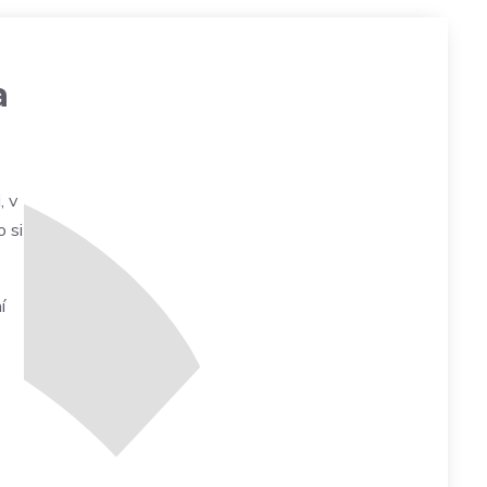
a
, v
 si
í