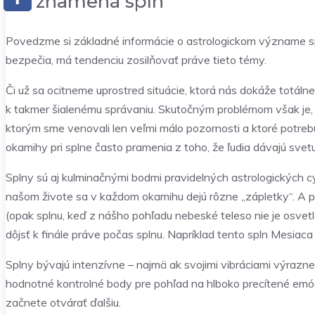
Čo znamená spln
Povedzme si základné informácie o astrologickom význame spl
bezpečia, má tendenciu zosilňovať práve tieto témy.
Či už sa ocitneme uprostred situácie, ktorá nás dokáže totálne
k takmer šialenému správaniu. Skutočným problémom však je, ž
ktorým sme venovali len veľmi málo pozornosti a ktoré potre
okamihy pri splne často pramenia z toho, že ľudia dávajú svet
Splny sú aj kulminačnými bodmi pravidelných astrologických 
našom živote sa v každom okamihu dejú rôzne „zápletky“. A po
(opak splnu, keď z nášho pohľadu nebeské teleso nie je osve
dôjsť k finále práve počas splnu. Napríklad tento spln Mesiac
Splny bývajú intenzívne – najmä ak svojimi vibráciami výrazn
hodnotné kontrolné body pre pohľad na hlboko precítené emócie
začnete otvárať ďalšiu.