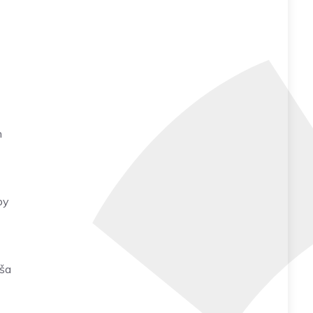
h
by
áša