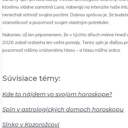
ktorému vládne samotná Luna, naberajú na intenzite naše intu
nenechali strhnúť svojimi pocitmi. Dobrou správou je, že budete
starostlivosť a pozornosť svojim vlastným potrebám.
Nakoniec už len pripomeniem, že v týchto dňoch máme hneď
2026 zatiaľ rozbieha len veľmi pomaly. Tento spln je ďalšou pri
pozornosť nášmu vnútornému hlasu – a hlasu nášho srdca.
Súvisiace témy:
Kde to nájdem vo svojom horoskope?
Spln v astrologických domoch horoskopu
Slnko v Kozorožcovi