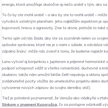
energiu, ktorá umožňuje skutočne aj niečo urobiť s tým, ako sa c
To čo by ste mohli urobiť – a ako by ste to mohli urobiť – mô
vytvára k ostatným planétam. Jeho najbližším aspektom je opoz
bojovnosti, hnevu a agresivity. Znie to drsne, pretože to také a
Tento spln od nás žiada, aby ste sa zoznámili nielen so svoji
spôsobe správania, ktoré nie je s nami v súlade, a odvádza v
zápalnú šnúru“, môže nás zviesť k tomu, že budeme najskôr k
Luna vytvorí aj konjunkciu s Jupiterom a príjemné harmonické
podporí schopnosť vážiť si všetko romantické, duchovné a k
okuliarov, takže nám umožní ľahšie čeliť nepokoju a sklonu sp
zvládnuteľné pocity vložíte do umeleckého projektu alebo ducho
vytvorenie nových zápisov do svojho denníka, atď.).
Tiež je potrebné poznamenať, že Venuša ako vládkyňa vzťah
Slnkom v znamení Kozorožca,
čo sa postupne odzrkadlí vývo