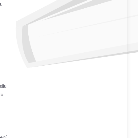
.
silu
ta
ení