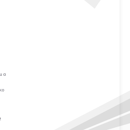
u a
žko
o