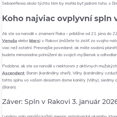
Sebareflexia okolo týchto tém by mohla byť jadrom toho, s č
Koho najviac ovplyvní spln 
Ak ste sa narodili v znamení Raka – približne od 21. júna do 2
Venušu
alebo
Mars
) v Rakovi (môžete to zistiť zo svojho n
viac než ostatní. Presnejšie povedané, ak máte osobnú planét
budete mimoriadne pohrúžení do svojich myšlienok a odhodlaní 
Podobne, ak ste sa narodili v niektorom z aktívnych mužskýc
Ascendent
: Baran (kardinálny oheň), Váhy (kardinálny vzduch
tohto splnu vo vašom desiatom dome kariéry (Váhy), siedmy 
(Baran).
Záver: Spln v Rakovi 3. január 202
Lunárny spln prináša každý mesiac astrologické okamihy, ktor