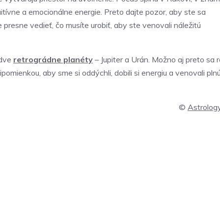
itívne a emocionálne energie. Preto dajte pozor, aby ste sa
 presne vedieť, čo musíte urobiť, aby ste venovali náležitú
 dve
retrográdne planéty
– Jupiter a Urán. Možno aj preto sa 
pomienkou, aby sme si oddýchli, dobili si energiu a venovali pln
©
Astrology