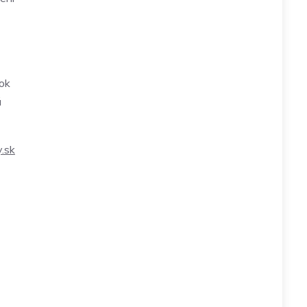
rok
ú
.sk