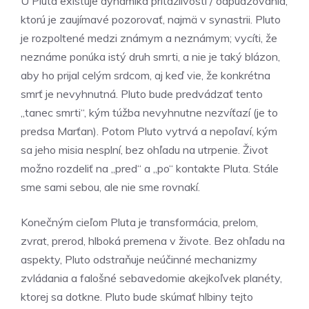
U Pluta existuje dynamika príťažlivosti / odpudzovania,
ktorú je zaujímavé pozorovať, najmä v synastrii. Pluto
je rozpoltené medzi známym a neznámym; vycíti, že
neznáme ponúka istý druh smrti, a nie je taký blázon,
aby ho prijal celým srdcom, aj keď vie, že konkrétna
smrť je nevyhnutná. Pluto bude predvádzať tento
„tanec smrti“, kým túžba nevyhnutne nezvíťazí (je to
predsa Marťan). Potom Pluto vytrvá a nepoľaví, kým
sa jeho misia nesplní, bez ohľadu na utrpenie. Život
možno rozdeliť na „pred“ a „po“ kontakte Pluta. Stále
sme sami sebou, ale nie sme rovnakí.
Konečným cieľom Pluta je transformácia, prelom,
zvrat, prerod, hlboká premena v živote. Bez ohľadu na
aspekty, Pluto odstraňuje neúčinné mechanizmy
zvládania a falošné sebavedomie akejkoľvek planéty,
ktorej sa dotkne. Pluto bude skúmať hlbiny tejto