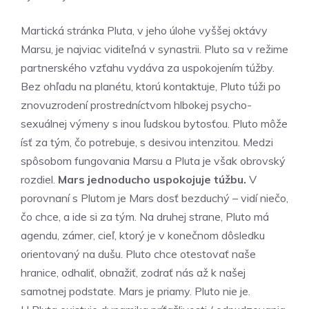
Martická stránka Pluta, v jeho úlohe vyššej oktávy
Marsu, je najviac viditeľná v synastrii. Pluto sa v režime
partnerského vzťahu vydáva za uspokojením túžby.
Bez ohľadu na planétu, ktorú kontaktuje, Pluto túži po
znovuzrodení prostredníctvom hlbokej psycho-
sexuálnej výmeny s inou ľudskou bytosťou. Pluto môže
ísť za tým, čo potrebuje, s desivou intenzitou. Medzi
spôsobom fungovania Marsu a Pluta je však obrovský
rozdiel.
Mars jednoducho uspokojuje túžbu.
V
porovnaní s Plutom je Mars dosť bezduchý – vidí niečo,
čo chce, a ide si za tým. Na druhej strane, Pluto má
agendu, zámer, cieľ, ktorý je v konečnom dôsledku
orientovaný na dušu. Pluto chce otestovať naše
hranice, odhaliť, obnažiť, zodrať nás až k našej
samotnej podstate. Mars je priamy. Pluto nie je.