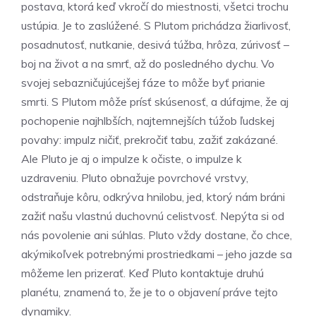
postava, ktorá keď vkročí do miestnosti, všetci trochu
ustúpia. Je to zaslúžené. S Plutom prichádza žiarlivosť,
posadnutosť, nutkanie, desivá túžba, hrôza, zúrivosť –
boj na život a na smrť, až do posledného dychu. Vo
svojej sebazničujúcejšej fáze to môže byť prianie
smrti. S Plutom môže prísť skúsenosť, a dúfajme, že aj
pochopenie najhlbších, najtemnejších túžob ľudskej
povahy: impulz ničiť, prekročiť tabu, zažiť zakázané.
Ale Pluto je aj o impulze k očiste, o impulze k
uzdraveniu. Pluto obnažuje povrchové vrstvy,
odstraňuje kôru, odkrýva hnilobu, jed, ktorý nám bráni
zažiť našu vlastnú duchovnú celistvosť. Nepýta si od
nás povolenie ani súhlas. Pluto vždy dostane, čo chce,
akýmikoľvek potrebnými prostriedkami – jeho jazde sa
môžeme len prizerať. Keď Pluto kontaktuje druhú
planétu, znamená to, že je to o objavení práve tejto
dynamiky.