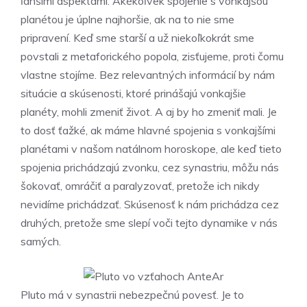
ľahšími aspektami. Akékoľvek spojenie s vonkajšou
planétou je úplne najhoršie, ak na to nie sme
pripravení. Keď sme starší a už niekoľkokrát sme
povstali z metaforického popola, zisťujeme, proti čomu
vlastne stojíme. Bez relevantných informácií by nám
situácie a skúsenosti, ktoré prinášajú vonkajšie
planéty, mohli zmeniť život. A aj by ho zmeniť mali. Je
to dosť ťažké, ak máme hlavné spojenia s vonkajšími
planétami v našom natálnom horoskope, ale keď tieto
spojenia prichádzajú zvonku, cez synastriu, môžu nás
šokovať, omráčiť a paralyzovať, pretože ich nikdy
nevidíme prichádzať. Skúsenosť k nám prichádza cez
druhých, pretože sme slepí voči tejto dynamike v nás
samých.
Pluto má v synastrii nebezpečnú povesť. Je to