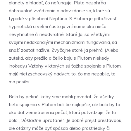
planéty a hľadať, čo nefunguje. Pluto nezahŕňa
dobrovoľné zvádzanie a odovzdanie sa, ktoré sú
typické v pôsobení Neptúna. S Plutom je príťažlivosť
hypnotická a veľmi často ju vnímame ako niečo
nevyhnutné či neodvratné. Staré Ja, so všetkými
svojimi nedokonalými mechanizmami fungovania, sa
snaží zostať nažive. Zvyčajne staré Ja prehrá. (Alebo
zuteká, aby prežilo a čelilo boju s Plutom niekedy
inokedy.) Vzťahy v ktorých sú ťažké spojenia s Plutom,
majú nietzscheovský nádych: to, čo ma nezabije, to
ma posilní.
Bolo by pekné, keby sme mohli povedať, že všetky
tieto spojenia s Plutom boli tie najlepšie, ale bolo by to
ako dať zemetraseniu pečať, ktorá potvrdzuje, že tu
bolo
„Dôkladne upratané“
. Je dobré prejsť prestavbou,
ale otázny môže byť spôsob alebo prostriedky či