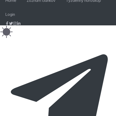
Home
Zoznam článkov
Týždenný horoskop
Login