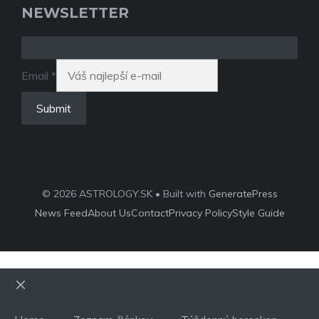
NEWSLETTER
Email
*
Submit
© 2026 ASTROLOGY.SK • Built with
GeneratePress
News Feed
About Us
Contact
Privacy Policy
Style Guide
Close