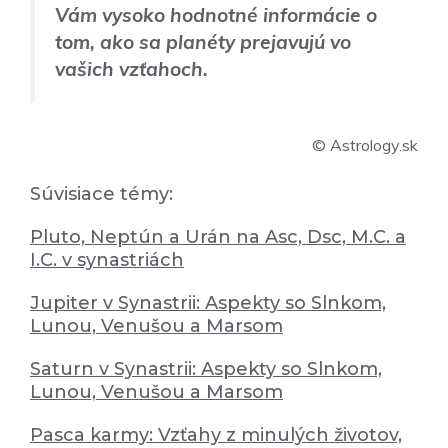
Vám vysoko hodnotné informácie o
tom, ako sa planéty prejavujú vo
vašich vzťahoch.
© Astrology.sk
Súvisiace témy:
Pluto, Neptún a Urán na Asc, Dsc, M.C. a
I.C. v synastriách
Jupiter v Synastrii: Aspekty so Slnkom,
Lunou, Venušou a Marsom
Saturn v Synastrii: Aspekty so Slnkom,
Lunou, Venušou a Marsom
Pasca karmy: Vzťahy z minulých životov,