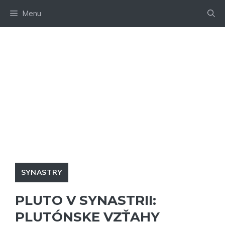
Preskočiť
Menu
na
obsah
SYNASTRY
PLUTO V SYNASTRII:
PLUTÓNSKE VZŤAHY