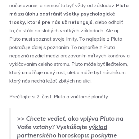
načasovanie, a nemusí to byť vždy od základov.
Pluto
má za úlohu odstrániť všetky psychologické
trosky, ktoré pre nás už nefungujú,
alebo odhaliť
to, čo stálo na slabých vratkých základoch. Ale aj
Pluto musí spoznať svoje limity. To najlepšie z Pluta
pokračuje ďalej s poznaním. To najhoršie z Pluta
nepozná rozdiel medzi orezávaním mŕtvych konárov a
vyklčovaním celého stromu. Pluto môže byť liečiteľom,
ktorý umožňuje nový rast, alebo môže byť násilníkom,
ktorý nás nechá ležať zbitých na ulici.
Prečítajte si 2. časť:
Pluto a vnútorné planéty
>> Chcete vedieť, ako vplýva Pluto na
Vaše vzťahy? Vyskúšajte
výklad
partnerského horoskopu:
poskytne