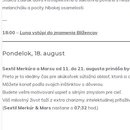
melanchóliu a pocity hlbokej osamelosti.
—
18:00
–
Luna vstúpi do znamenia Blížencov
Pondelok, 18. august
Sextil Merkúra a Marsu od 11. do 21. augusta prináša b
Preto je to ideálny čas pre akúkoľvek súťažnú oblasť, ktorá si c
Môžete konať podľa svojich inštinktov s dôverou.
Budete veľmi motivovaní uspieť s silným zmyslom pre cieľ.
Váš milostný život ťaží z extra charizmy, intelektuálnej príťaž
(
Sextil Merkúr & Mars
nastane o
07:32
hod.)