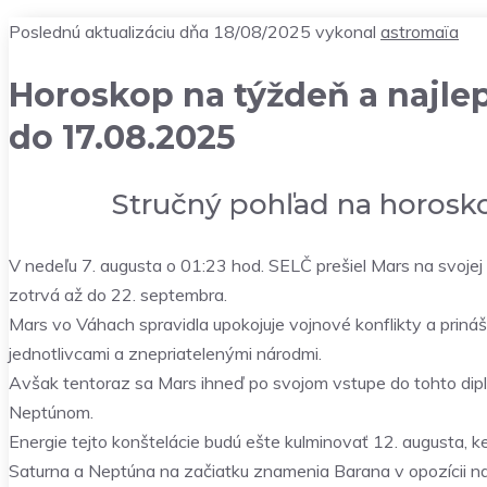
Poslednú aktualizáciu dňa 18/08/2025 vykonal
astromaïa
Horoskop na týždeň a najlep
do 17.08.2025
Stručný pohľad na horosko
V nedeľu 7. augusta o 01:23 hod. SELČ prešiel Mars na svoje
zotrvá až do 22. septembra.
Mars vo Váhach spravidla upokojuje vojnové konflikty a priná
jednotlivcami a znepriatelenými národmi.
Avšak tentoraz sa Mars ihneď po svojom vstupe do tohto dipl
Neptúnom.
Energie tejto konštelácie budú ešte kulminovať 12. augusta, k
Saturna a Neptúna na začiatku znamenia Barana v opozícii n