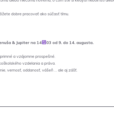
ôžete dobre pracovať ako súčasť tímu.
enuša & Jupiter na 14
03 od 9. do 14. augusta.
 úprimné a vzájomne prospešné.
sokoškolského vzdelania a práva.
nie, vernosť, oddanosť, vášeň … ale aj zášť.