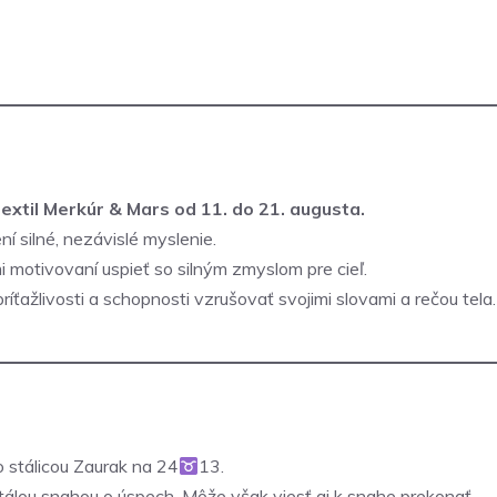
extil Merkúr & Mars od 11. do 21. augusta.
ní silné, nezávislé myslenie.
 motivovaní uspieť so silným zmyslom pre cieľ.
príťažlivosti a schopnosti vzrušovať svojimi slovami a rečou tela.
o stálicou Zaurak na 24
13.
tálou snahou o úspech. Môže však viesť aj k snahe prekonať