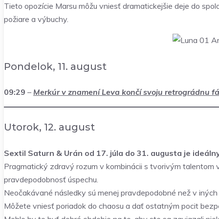
Tieto opozície Marsu môžu vniesť dramatickejšie deje do spolo
požiare a výbuchy.
Pondelok, 11. august
09:29
–
Merkúr v znamení Leva končí svoju retrográdnu 
Utorok, 12. august
Sextil Saturn & Urán od 17. júla do 31. augusta je ideá
Pragmatický zdravý rozum v kombinácii s tvorivým talentom v
pravdepodobnosť úspechu.
Neočakávané následky sú menej pravdepodobné než v iných 
Môžete vniesť poriadok do chaosu a dať ostatným pocit bezpe
Mohlo by to byť dobré obdobie na to, aby ste sa zaviazali nie