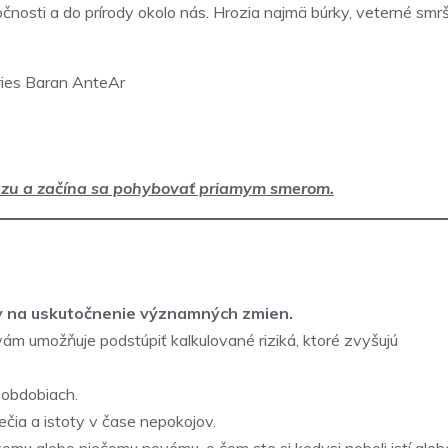
čnosti a do prírody okolo nás. Hrozia najmä búrky, veterné smrš
fázu a začína sa pohybovať priamym smerom.
lny na uskutočnenie významných zmien.
ám umožňuje podstúpiť kalkulované riziká, ktoré zvyšujú
obdobiach.
čia a istoty v čase nepokojov.
komu alebo niečomu novému, o čom ste si kedysi neboli istí aleb