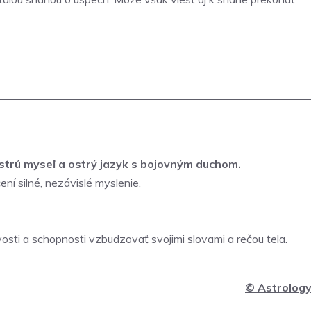
ystrú myseľ a ostrý jazyk s bojovným duchom.
ení silné, nezávislé myslenie.
livosti a schopnosti vzbudzovať svojimi slovami a rečou tela.
©
Astrology