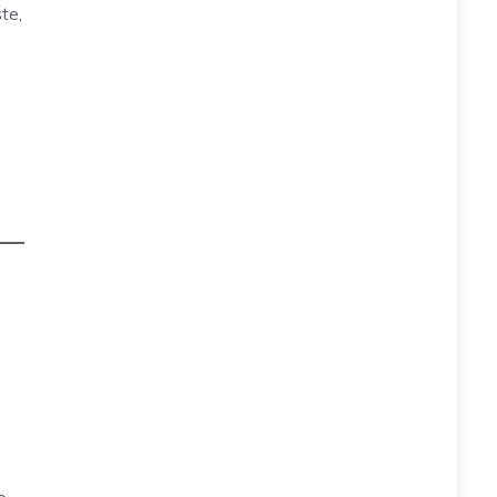
te,
o