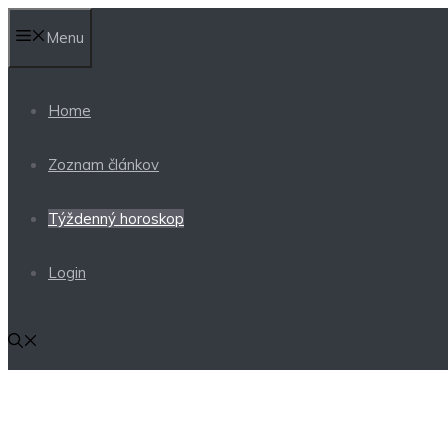
Preskočiť
Menu
na
obsah
Home
Zoznam článkov
Týždenný horoskop
Login