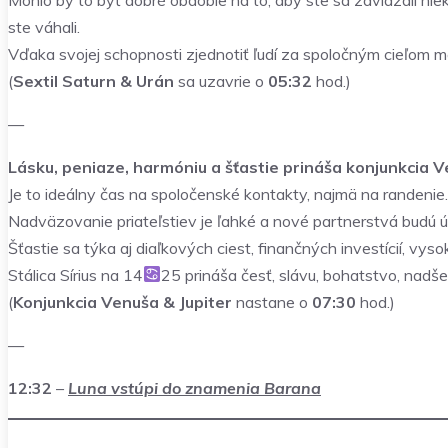
ste váhali.
Vďaka svojej schopnosti zjednotiť ľudí za spoločným cieľom m
(
Sextil Saturn & Urán
sa uzavrie o
05:32
hod.)
—
Lásku, peniaze, harmóniu a šťastie prináša konjunkcia V
Je to ideálny čas na spoločenské kontakty, najmä na randenie.
Nadväzovanie priateľstiev je ľahké a nové partnerstvá budú
Šťastie sa týka aj diaľkových ciest, finančných investícií, vy
Stálica Sírius na 14
25 prináša česť, slávu, bohatstvo, nadše
(
Konjunkcia Venuša & Jupiter
nastane o
07:30
hod.)
—
12:32
–
Luna vstúpi do znamenia Barana