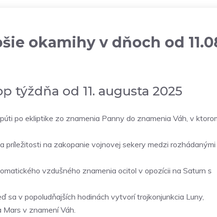
šie okamihy v dňoch od 11.0
p týždňa od 11. augusta 2025
j púti po ekliptike zo znamenia Panny do znamenia Váh, v ktoro
ša príležitosti na zakopanie vojnovej sekery medzi rozhádanými
omatického vzdušného znamenia ocitol v opozícii na Saturn s
eď sa v popoludňajších hodinách vytvorí trojkonjunkcia Luny,
a Mars v znamení Váh.