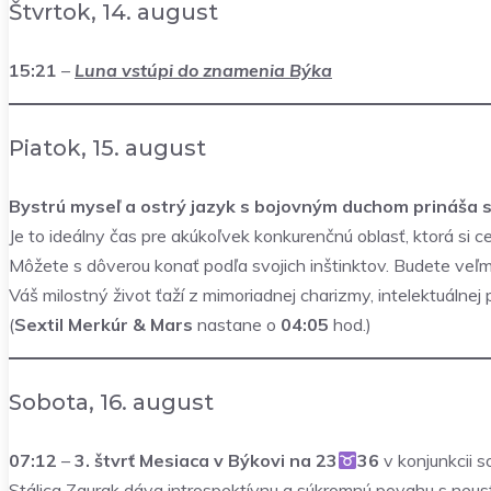
Štvrtok, 14. august
15:21
–
Luna vstúpi do znamenia Býka
Piatok, 15. august
Bystrú myseľ a ostrý jazyk s bojovným duchom prináša s
Je to ideálny čas pre akúkoľvek konkurenčnú oblasť, ktorá si ce
Môžete s dôverou konať podľa svojich inštinktov. Budete veľmi
Váš milostný život ťaží z mimoriadnej charizmy, intelektuálnej 
(
Sextil Merkúr & Mars
nastane o
04:05
hod.)
Sobota, 16. august
07:12
–
3. štvrť Mesiaca v Býkovi na 23
36
v konjunkcii s
Stálica Zaurak dáva introspektívnu a súkromnú povahu s neus