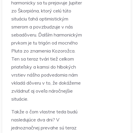
harmonicky sa tu prejavuje Jupiter
zo Škorpióna, ktorý celú túto
situáciu ťahá optimistickým
smerom a povzbudzuje v nás
sebadôveru. Ďalším harmonickým
prvkom je tu trigón od mocného
Pluta zo znamenia Kozorožca.
Ten sa teraz tvári tiež celkom
priateľsky a kamsi do hlbokých
vrstiev nášho podvedomia nám
vkladá dôveru v to, že dokážeme
zvládnuť aj oveľa náročnejšie
situácie.
Takže o čom vlastne teda budú
nasledujúce dva dni? V
jednoznačnej prevahe sú teraz