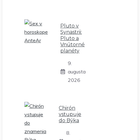
Pluto v
Synastrii:
Pluto a
Vnútorné
planéty
9.
augusta
2026
Chirón
vstupuje
do Býka
8.