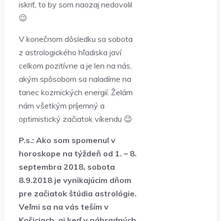
iskriť, to by som naozaj nedovolil
😉
V konečnom dôsledku sa sobota
z astrologického hľadiska javí
celkom pozitívne a je len na nás,
akým spôsobom sa naladíme na
tanec kozmických energií. Želám
nám všetkým príjemný a
optimistický začiatok víkendu 😉
P.s.: Ako som spomenul v
horoskope na týždeň od 1. – 8.
septembra 2018, sobota
8.9.2018 je vynikajúcim dňom
pre začiatok štúdia astrológie.
Veľmi sa na vás teším v
Košiciach, aj keď v náhradných