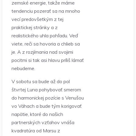
zemské energie, takže máme
tendenciu pozerať sa na mnoho
vecí predovšetkým z tej
praktickej stránky a z
realistického uhla pohľadu. Veď
viete, reči sa hovoria a chlieb sa
je. A z rozjímania nad svojimi
pocitmi si tak asi hlavu príliš lámať
nebudeme.
V sobotu sa bude až do pol
štvrtej Luna pohybovať smerom
do harmonickej pozície s Venušou
vo Váhach a bude tým korigovať
napätie, ktoré do našich
partnerských vzťahov vnáša
kvadratúra od Marsu z