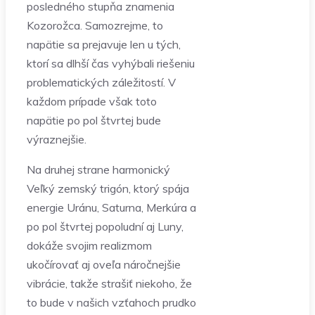
posledného stupňa znamenia
Kozorožca. Samozrejme, to
napätie sa prejavuje len u tých,
ktorí sa dlhší čas vyhýbali riešeniu
problematických záležitostí. V
každom prípade však toto
napätie po pol štvrtej bude
výraznejšie.
Na druhej strane harmonický
Veľký zemský trigón, ktorý spája
energie Uránu, Saturna, Merkúra a
po pol štvrtej popoludní aj Luny,
dokáže svojim realizmom
ukočírovať aj oveľa náročnejšie
vibrácie, takže strašiť niekoho, že
to bude v našich vzťahoch prudko