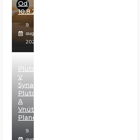
Od
10.8.2026
9.
augusta
2026
Pluto
V
Synastrii:
Pluto
A
Vnútorné
Planéty
9.
augusta