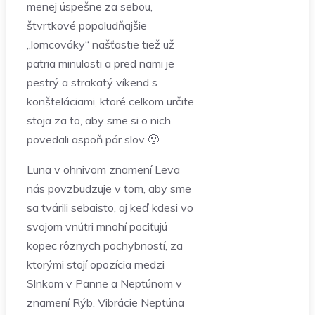
menej úspešne za sebou,
štvrtkové popoludňajšie
„lomcováky“ našťastie tiež už
patria minulosti a pred nami je
pestrý a strakatý víkend s
konšteláciami, ktoré celkom určite
stoja za to, aby sme si o nich
povedali aspoň pár slov 🙂
Luna v ohnivom znamení Leva
nás povzbudzuje v tom, aby sme
sa tvárili sebaisto, aj keď kdesi vo
svojom vnútri mnohí pociťujú
kopec rôznych pochybností, za
ktorými stojí opozícia medzi
Slnkom v Panne a Neptúnom v
znamení Rýb. Vibrácie Neptúna