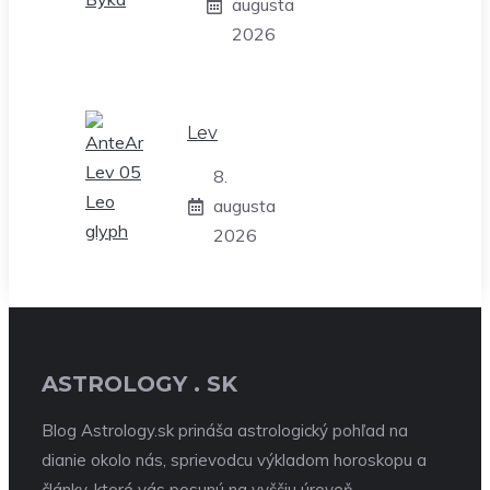
augusta
2026
Lev
8.
augusta
2026
ASTROLOGY . SK
Blog Astrology.sk prináša astrologický pohľad na
dianie okolo nás, sprievodcu výkladom horoskopu a
články, ktoré vás posunú na vyššiu úroveň.