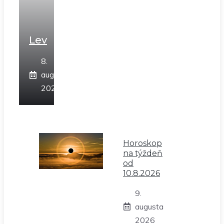
Lev
8.
augusta
2026
Horoskop
na týždeň
od
10.8.2026
9.
augusta
2026