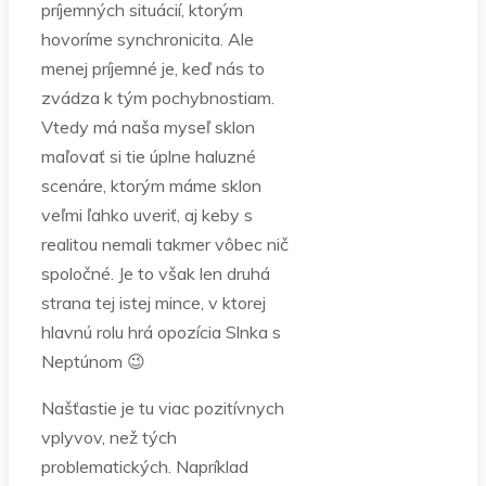
príjemných situácií, ktorým
hovoríme synchronicita. Ale
menej príjemné je, keď nás to
zvádza k tým pochybnostiam.
Vtedy má naša myseľ sklon
maľovať si tie úplne haluzné
scenáre, ktorým máme sklon
veľmi ľahko uveriť, aj keby s
realitou nemali takmer vôbec nič
spoločné. Je to však len druhá
strana tej istej mince, v ktorej
hlavnú rolu hrá opozícia Slnka s
Neptúnom 😉
Našťastie je tu viac pozitívnych
vplyvov, než tých
problematických. Napríklad