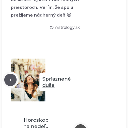
priestoroch. Verím, že spolu
prežijeme nádherný deň 😉
© Astrology.sk
Spriaznené
duše
Horoskop
na nedeľu