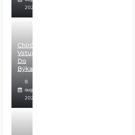
2026
Chirón
Vstupuje
Do
Býka
8.
augusta
2026