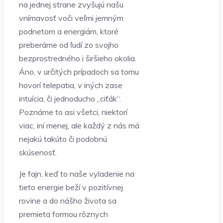
na jednej strane zvyšujú našu
vnímavosť voči veľmi jemným
podnetom a energiám, ktoré
preberáme od ľudí zo svojho
bezprostredného i širšieho okolia.
Áno, v určitých prípadoch sa tomu
hovorí telepatia, v iných zase
intuícia, či jednoducho „ciťák“.
Poznáme to asi všetci, niektorí
viac, iní menej, ale každý z nás má
nejakú takúto či podobnú
skúsenosť.
Je fajn, keď to naše vyladenie na
tieto energie beží v pozitívnej
rovine a do nášho života sa
premieta formou rôznych