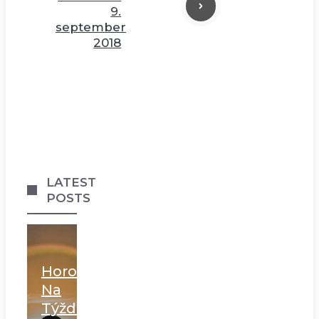
9.
september
2018
LATEST
POSTS
Horoskop
Na
Týždeň